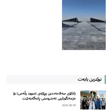
نوێترین بابەت
زانکۆی سەلاحەددین پڕۆژەی (سوود پڵەس) بۆ
خزمەتگوزاریی تەندروستی ڕادەگەیەنێت
2026-08-09