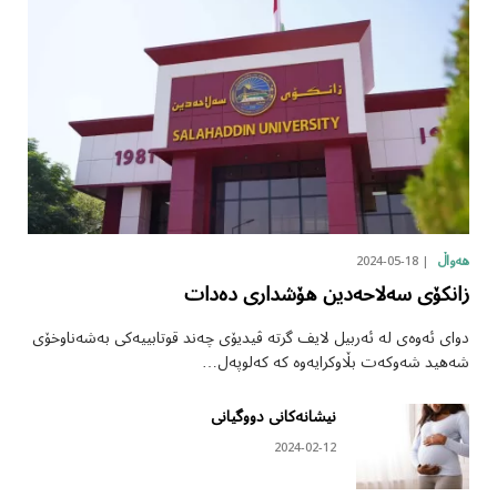
2024-05-18
هەواڵ
زانکۆی سەلاحەدین هۆشداری دەدات
دوای ئەوەی لە ئەربیل لایف گرتە ڤیدیۆی چەند قوتابییەکی بەشەناوخۆی
شەهید شەوکەت بڵاوکرایەوە کە کەلوپەل…
نیشانەکانی دووگیانی
2024-02-12