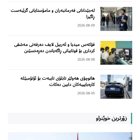
لەجێدانانی فەرمانبەران و مامۆستایانی گرێبەست
ڕاگیرا
2026-08-09
فۆکەس میدیا و ئەربیل لایف دەرفەتی مەشقی
کرداری بۆ قوتابیانی ڕاگەیاندن دەڕەخسێنن
2026-08-08
هاتوچۆی هەولێر تابلۆی تایبەت بۆ ئۆتۆمبێلە
کارەبایییەکان دابین دەکات
2026-08-05
زۆرترین خوێنراو