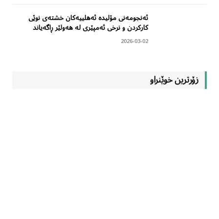
ئەنجومەنی مۆلیدە ئەهلییەکان خشتەی نوێی
کارکردن و نرخی ئەمپێری لە هەولێر ڕاگەیاند
2026-03-02
زۆرترین خوێنراو