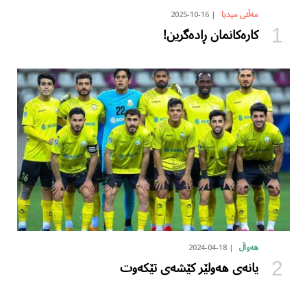
2025-10-16
مەڵتی میدیا
کارەکانمان ڕادەگرین!
2024-04-18
هەواڵ
یانەی هەولێر کێشەی تێکەوت