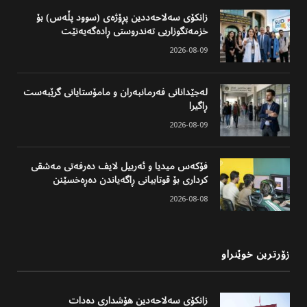
زانکۆی سەلاحەددین پڕۆژەی (سوود پڵەس) بۆ
خزمەتگوزاریی تەندروستی ڕادەگەیەنێت
2026-08-09
لەجێدانانی فەرمانبەران و مامۆستایانی گرێبەست
ڕاگیرا
2026-08-09
فۆکەس میدیا و ئەربیل لایف دەرفەتی مەشقی
کرداری بۆ قوتابیانی ڕاگەیاندن دەڕەخسێنن
2026-08-08
زۆرترین خوێنراو
زانکۆی سەلاحەدین هۆشداری دەدات