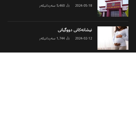
2024-05-18
5,460
سەردانیکەر
نیشانەکانی دووگیانی
2024-02-12
1,744
سەردانیکەر
ئەنجومەنی مۆلیدە ئەهلییەکان خشتەی نوێی
کارکردن و نرخی ئەمپێری لە هەولێر ڕاگەیاند
2026-03-02
1,631
سەردانیکەر
© 2026 هەموو مافێک پارێزراوە
پەڕەی سەرەکی
هەواڵ
وەرزشی
مەڵتی میدیا
کولتوور
تەکنەلۆجیا
جۆراوجۆر