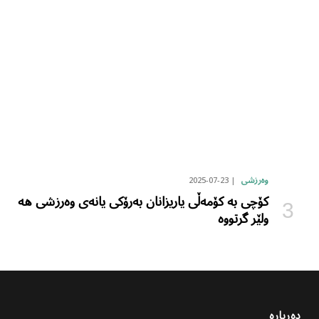
2025-07-23
وەرزشی
کۆچی بە کۆمەڵی یاریزانان بەرۆکی یانەی وەرزشی هە
ولێر گرتووە
دەربارە