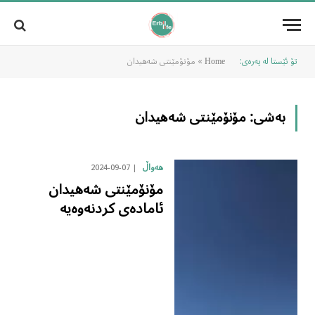
تۆ ئێستا لە پەرەی:
»
مۆنۆمێنتی شەهیدان
Home
بەشی:
مۆنۆمێنتی شەهیدان
2024-09-07
هەواڵ
مۆنۆمێنتی شەهیدان
ئامادەی کردنەوەیە