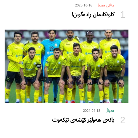
2025-10-16
مەڵتی میدیا
کارەکانمان ڕادەگرین!
2024-04-18
هەواڵ
یانەی هەولێر کێشەی تێکەوت