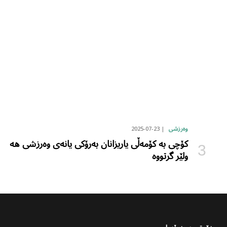
2025-07-23
وەرزشی
کۆچی بە کۆمەڵی یاریزانان بەرۆکی یانەی وەرزشی هە
ولێر گرتووە