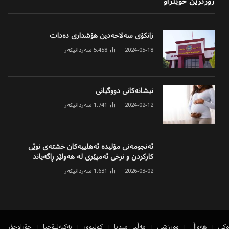
زۆرترین خوێنراو
زانکۆی سەلاحەدین هۆشداری دەدات
2024-05-18
5,458
سەردانیکەر
نیشانەکانی دووگیانی
2024-02-12
1,741
سەردانیکەر
ئەنجومەنی مۆلیدە ئەهلییەکان خشتەی نوێی
کارکردن و نرخی ئەمپێری لە هەولێر ڕاگەیاند
2026-03-02
1,631
سەردانیکەر
ەکی
هەواڵ
وەرزشی
مەڵتی میدیا
کولتوور
تەکنەلۆجیا
جۆراوجۆر