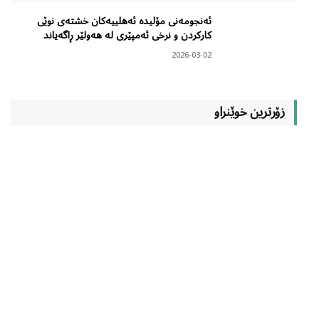
ئەنجومەنی مۆلیدە ئەهلییەکان خشتەی نوێی
کارکردن و نرخی ئەمپێری لە هەولێر ڕاگەیاند
2026-03-02
زۆرترین خوێنراو