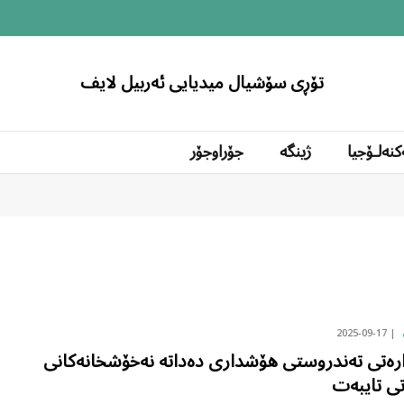
تۆڕی سۆشیال میدیایی ئەربیل لایف
کنەلۆجیا
ژینگە
جۆراوجۆر
2025-09-17
رەتی تەندروستی هۆشداری دەداتە نەخۆشخانەکانی
ی تایبەت