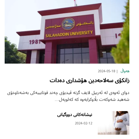
2024-05-18
هەواڵ
زانکۆی سەلاحەدین هۆشداری دەدات
دوای ئەوەی لە ئەربیل لایف گرتە ڤیدیۆی چەند قوتابییەکی بەشەناوخۆی
شەهید شەوکەت بڵاوکرایەوە کە کەلوپەل…
نیشانەکانی دووگیانی
2024-02-12