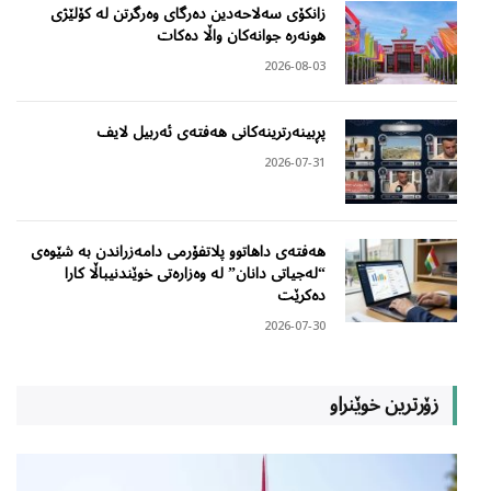
زانکۆی سەلاحەدین دەرگای وەرگرتن لە کۆلێژی
هونەرە جوانەکان واڵا دەکات
2026-08-03
پڕبینەرترینەکانی هەفتەی ئەربیل لایف
2026-07-31
هەفتەی داهاتوو پلاتفۆرمی دامەزراندن بە شێوەی
“لەجیاتی دانان” لە وەزارەتی خوێندنیباڵا کارا
دەکرێت
2026-07-30
زۆرترین خوێنراو