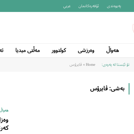
پەیوەندی
ئۆفەرەکانمان
عربي
هەواڵ
وەرزشی
کولتوور
مەڵتی میدیا
تە
تۆ ئێستا لە پەرەی:
»
ڤایرۆس
Home
بەشی:
ڤایرۆس
هەواڵ
وەزا
کەرت