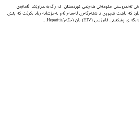
ەتی تەندروستی حکومەتی هەرێمی کوردستان، لە ڕاگەیەندراوێکدا ئاماژەی
اوە کە نابێت تێچووی نەشتەرگەری لەسەر ئەو نەخۆشانە زیاد بکرێت کە پێش
ی پشکنینی ڤایرۆسی (HIV) یان (جگەر/Hepatitis…