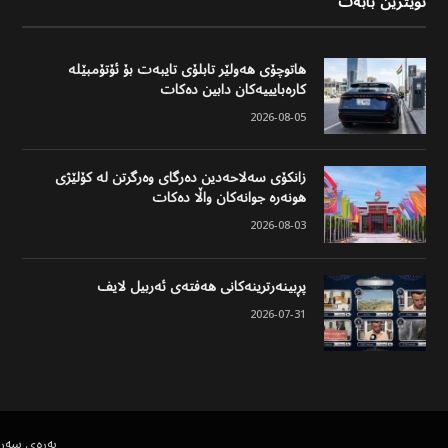
نوێترین بابەت
هاتوچۆی هەولێر تابلۆی تایبەت بۆ ئۆتۆمبێلە
کارەبایییەکان دابین دەکات
2026-08-05
زانکۆی سەلاحەدین دەرگای وەرگرتن لە کۆلێژی
هونەرە جوانەکان واڵا دەکات
2026-08-03
پڕبینەرترینەکانی هەفتەی ئەربیل لایف
2026-07-31
پەڕەی سەر