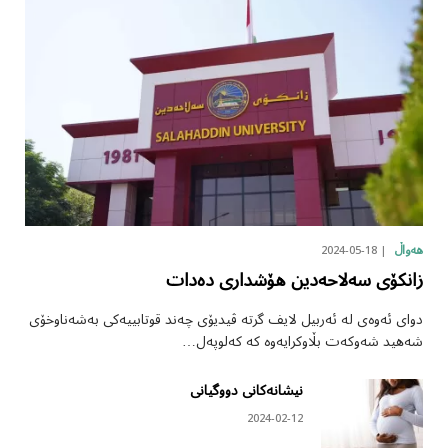
2024-05-18
هەواڵ
زانکۆی سەلاحەدین هۆشداری دەدات
دوای ئەوەی لە ئەربیل لایف گرتە ڤیدیۆی چەند قوتابییەکی بەشەناوخۆی
شەهید شەوکەت بڵاوکرایەوە کە کەلوپەل…
نیشانەکانی دووگیانی
2024-02-12