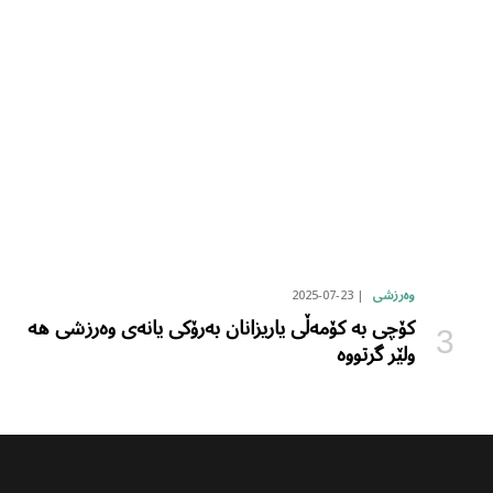
2025-07-23
وەرزشی
کۆچی بە کۆمەڵی یاریزانان بەرۆکی یانەی وەرزشی هە
ولێر گرتووە