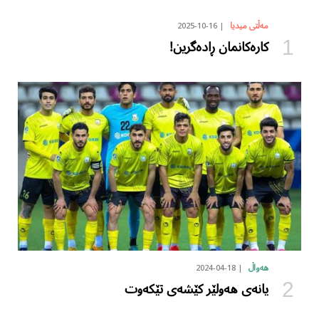
2025-10-16
مەڵتی میدیا
کارەکانمان ڕادەگرین!
2024-04-18
هەواڵ
یانەی هەولێر کێشەی تێکەوت