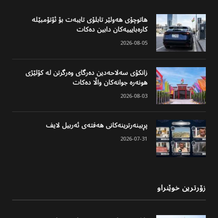
هاتوچۆی هەولێر تابلۆی تایبەت بۆ ئۆتۆمبێلە
کارەبایییەکان دابین دەکات
2026-08-05
زانکۆی سەلاحەدین دەرگای وەرگرتن لە کۆلێژی
هونەرە جوانەکان واڵا دەکات
2026-08-03
پڕبینەرترینەکانی هەفتەی ئەربیل لایف
2026-07-31
زۆرترین خوێنراو