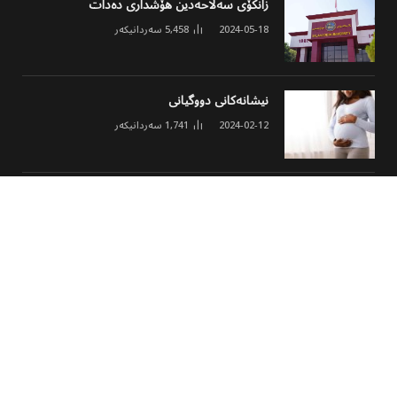
زانکۆی سەلاحەدین هۆشداری دەدات
2024-05-18
5,458
سەردانیکەر
نیشانەکانی دووگیانی
2024-02-12
1,741
سەردانیکەر
ئەنجومەنی مۆلیدە ئەهلییەکان خشتەی نوێی
کارکردن و نرخی ئەمپێری لە هەولێر ڕاگەیاند
2026-03-02
1,631
سەردانیکەر
© 2026 هەموو مافێک پارێزراوە
پەڕەی سەرەکی
هەواڵ
وەرزشی
مەڵتی میدیا
کولتوور