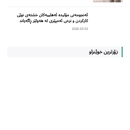
ئەنجومەنی مۆلیدە ئەهلییەکان خشتەی نوێی
کارکردن و نرخی ئەمپێری لە هەولێر ڕاگەیاند
2026-03-02
زۆرترین خوێنراو