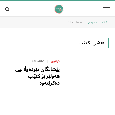
تۆ ئێستا لە پەرەی:
»
کتێب
Home
بەشی:
کتێب
2025-01-13
کولتوور
پێشانگای نێودەوڵەتیی
هەولێر بۆ کتێب
دەکرێتەوە