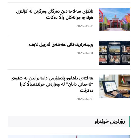
زانکۆی سەلاحەدین دەرگای وەرگرتن لە کۆلێژی
هونەرە جوانەکان واڵا دەکات
2026-08-03
پڕبینەرترینەکانی هەفتەی ئەربیل لایف
2026-07-31
هەفتەی داهاتوو پلاتفۆرمی دامەزراندن بە شێوەی
“لەجیاتی دانان” لە وەزارەتی خوێندنیباڵا کارا
دەکرێت
2026-07-30
زۆرترین خوێنراو