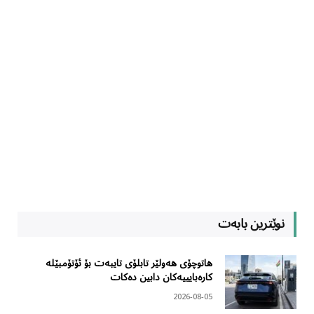
نوێترین بابەت
هاتوچۆی هەولێر تابلۆی تایبەت بۆ ئۆتۆمبێلە
کارەبایییەکان دابین دەکات
2026-08-05