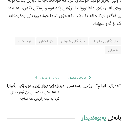
ەولێر، بەڕێز ئومێد خۆشناو، کرد کە قوتابخانەیەک دیاری بکات بۆئە
وەی لە پڕۆژەی داهاتوویاندا نۆژەنی بکەنەوە و ڕەنگی بکەن، بەتایبەت
ی ئەگەر قوتابخانەیەک بێت کە خۆی تێیدا خوێندوویەتی وەکوەفایە
ک بۆ ئەو شوێنە.
پارێزگاری هەولێر
پارێزگای هەولێر
خۆبەخش
قوتابخانە
هەولێر
بابەتی پێشوو
بابەتی داهاتوو
شەڕی نێوان ژن و مێردێک،
“هەرگیز ناتوانم”، نوێترین بەرهەمی ئەربیل لایفە بە ژیریی دەستکرد بڵاوکرایەوە
شۆفێرێکی تەکسیی بێ ئۆتۆمبێل
کرد پڕ بینەرترینی هەفتەیە
بابەتی
پەیوەندیدار