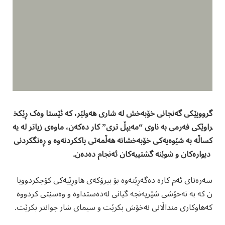
گرووپێکی گەنجانی خۆبەخش لە شاری هەولێر، کە ئێستا وەک ڕێکخ
راوێکی فەرمی بە ناوی “مەیپڵ تری” کار دەکەن، ماوەی زیاتر لە یە
کساڵە بە شێوەیەکی خۆبەخشانە هەڵمەتی پاککردنەوە و ڕەنگکردنی
دیوارەکان و شوێنە گشتییەکان ئەنجام دەدەن.
سەرەتای ئەم کارە دەگەڕێتەوە بۆ بیرۆکەی هاوڕێیەکی کۆچکردوویا
ن کە بە نەخۆشی شێرپەنجە گیانی لەدەستداوە و وەسێتی کردووە
کەهاوکاری منداڵانی نەخۆش بکرێت و سیمای شار جوانتر بکرێت.