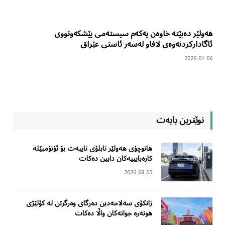
هەولێر دەبێتە خاوەن یەکەم سیستەمی پێشکەوتووی
ئاگادارکردنەوەی لافاو لەسەر ئاستی عێراق
2026-01-06
نوێترین بابەت
هاتوچۆی هەولێر تابلۆی تایبەت بۆ ئۆتۆمبێلە
کارەبایییەکان دابین دەکات
2026-08-05
زانکۆی سەلاحەدین دەرگای وەرگرتن لە کۆلێژی
هونەرە جوانەکان واڵا دەکات