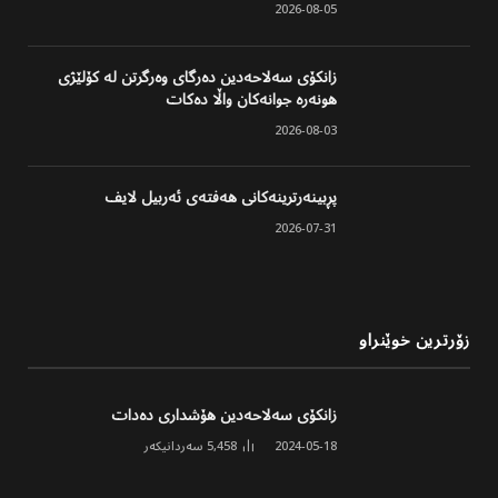
2026-08-05
زانکۆی سەلاحەدین دەرگای وەرگرتن لە کۆلێژی
هونەرە جوانەکان واڵا دەکات
2026-08-03
پڕبینەرترینەکانی هەفتەی ئەربیل لایف
2026-07-31
زۆرترین خوێنراو
زانکۆی سەلاحەدین هۆشداری دەدات
2024-05-18
5,458
سەردانیکەر