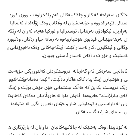
جێگای سەرنجە کە کار و چالاکییەکانی ئەم ڕێکخراوە سنووری کورد
ستانی تێپەڕاندووە و خۆبەخشیان لە وڵاتانی وەک پۆڵەندا، ئەڵمانیا،
بەڕازیل، ئیکوادۆر، بەریتانیا، ئوسترالیا و تورکیا هەیە، ئەوان لە ڕێگە
ی بەرهەمهێنانی ڤیدیۆی هۆشیارییەوە بە زمانە جیاوازەکان، وەکپورت
وگالی و ئینگلیزی، کار لەسەر کێشە ژینگەییەکانی وەک بەفیڕۆدانی پ
لاستیک و خۆراک دەکەن لەسەر ئاستی جیهان.
ئامانجی سەرەکی ئەم گەنجانە، دروستکردنی کەلتوورێکی خۆبەخش
ی و هۆشیاری ژینگەییە، کاک هاکار دەڵێت، “ئێمە دەمانەوێتکەلتوو
رێک دروست بکەین کە خەڵک نیشتمانی خۆی خۆش بوێت و ژینگە
کەی بپارێزێت.” هەروەها، ئەوان داوا لە هاووڵاتیان دەکەن کەهاوکا
ربن لە پاراستنی پاکوخاوێنی شار و خۆیان بەدوور بگرن لە شێواندن
ی سیمای شوێنە گشتییەکان.
لە کۆتاییدا، وەک بەشێک لە چالاکییەکانیان، داوایان لە پارێزگاری ه