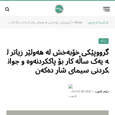
تۆ ئێستا لە پەرەی:
»
گرووپێکی خۆبەخش لە هەولێر زیاتر لە یەک ساڵە کار بۆ پاککردنەوە و جوانکردنی سیمای شار دەکەن
Home
ژینگە
گرووپێکی خۆبەخش لە هەولێر زیاتر ل
ە یەک ساڵە کار بۆ پاککردنەوە و جوان
کردنی سیمای شار دەکەن
2025-08-15
دێبەر ئەیوب