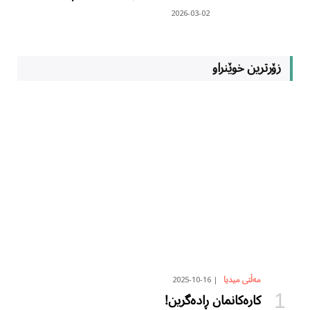
2026-03-02
زۆرترین خوێنراو
2025-10-16
مەڵتی میدیا
کارەکانمان ڕادەگرین!