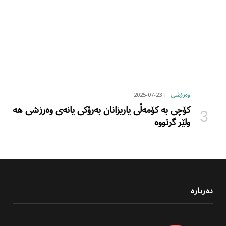
2025-07-23
وەرزشی
کۆچی بە کۆمەڵی یاریزانان بەرۆکی یانەی وەرزشی هە
ولێر گرتووە
دەربارە