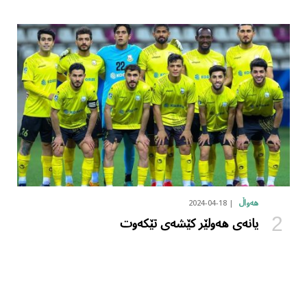
2024-04-18
هەواڵ
یانەی هەولێر کێشەی تێکەوت