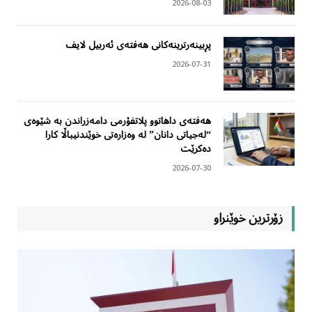
2026-08-03
پڕبینەرترینەکانی هەفتەی ئەربیل لایف
2026-07-31
هەفتەی داهاتوو پلاتفۆرمی دامەزراندن بە شێوەی
“لەجیاتی دانان” لە وەزارەتی خوێندنیباڵا کارا
دەکرێت
2026-07-30
زۆرترین خوێنراو