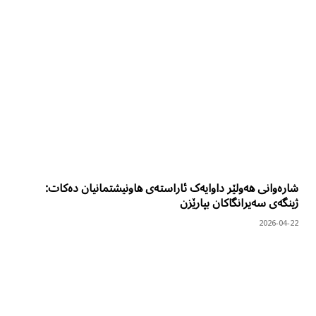
شارەوانی هەولێر داوایەک ئاراستەی هاونیشتمانیان دەکات:
ژینگەی سەیرانگاکان بپارێزن
2026-04-22