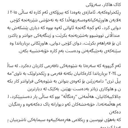
کاک هاکار، سەرۆکی
ڕێکخراوەکەیە، ئاماژەی بەوەدا کە بیرۆکەی ئەم کارە لە ساڵی ٢٠١٥ ل
ەلایەن هاوڕێیەکیانەوەسەریهەڵدا کە بە نەخۆشی شێرپەنجە کۆچی
دوایی کرد، ئەو کچە گەنجە ئاواتی ئەوە بووە کە دیاری پێشکەش بە
منداڵانی تووشبوو بەشێرپەنجە بکرێت و ژینگەیەکی جوانتر و پاکتری
ان بۆ فەراهەم بکرێت، دوای کۆچی دوایی، هاوڕێکانی بڕیاریاندا وە
سێتەکەی بەجێبگەیەنن ودەست بەم کارە خۆبەخشییە بکەن.
ئەم گرووپە کە سەرەتا بە شێوەیەکی نافەرمی کاریان دەکرد، لە ساڵ
ی ٢٠٢٤ بڕیاریاندا کارەکانیان بکەنە فەرمی و ڕێکخراوێک بە ناوی”مە
یپڵ تری” دامەزرێنن بۆ ئەوەی بتوانن بە شێوەیەکی فراوانتر کار بکە
ن و هاوکاری زیاتر بەدەست بهێنن. یەکێک لە دیارترین
چالاکییەکانیان، هەڵمەتی “ڕەنگاڵە” بوو کە ساڵی پار دەستیپێکرد، ل
ەم هەڵمەتەدا، خۆبەخشەکان ئەو دیوارانە پاک دەکەنەوە و ڕەنگیان
دەکەن
کە بەهۆی نووسین و ڕیکلامی هەڕەمەکییەوە سیمایەکی ناشرینیان پ
ەیدا کردووە.