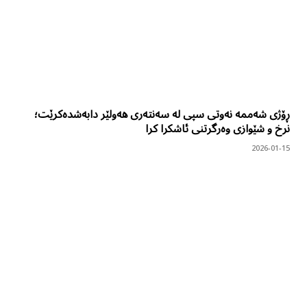
ڕۆژی شەممە نەوتی سپی لە سەنتەری هەولێر دابەشدەکرێت؛
نرخ و شێوازی وەرگرتنی ئاشکرا کرا
2026-01-15