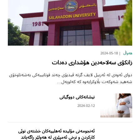
2024-05-18
هەواڵ
زانکۆی سەلاحەدین هۆشداری دەدات
دوای ئەوەی لە ئەربیل لایف گرتە ڤیدیۆی چەند قوتابییەکی بەشەناوخۆی
شەهید شەوکەت بڵاوکرایەوە کە کەلوپەل…
نیشانەکانی دووگیانی
2024-02-12
ئەنجومەنی مۆلیدە ئەهلییەکان خشتەی نوێی
کارکردن و نرخی ئەمپێری لە هەولێر ڕاگەیاند