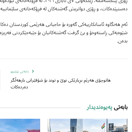
ڕۆژی پێنجشەممە، ڕێککەوتی ٧ی ئایاری ٢٠٢٦، لە فڕۆکەخانەی نێودەوڵەتیی هەولێرەوە
دەستپێدەکات، و ڕۆژی دواتریش گەشتەکان لە فڕۆکەخانەی سلێمانییەو
ئەم هەنگاوە ئاسانکارییەکی گەورە بۆ حاجیانی هەرێمی کوردستان دەکات
شێوەیەکی ڕاستەوخۆ و بێ گرفت گەشتەکانیان بۆ جێبەجێکردنی فەریزە
بدەن.
بابەتی پێشوو
هاتوچۆی هەرێم بڕیارێکی نوێ و توند بۆ شۆفێرانی بارهەڵگر
دەردەکات
بابەتی
پەیوەندیدار