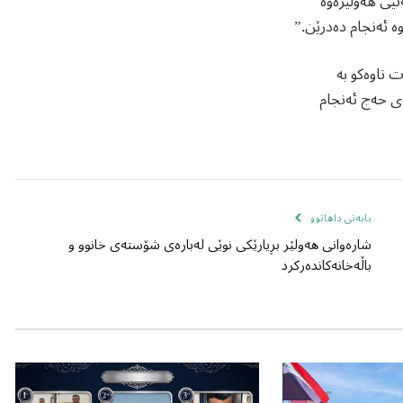
ە ئەنجام دەدرێن.”
 تاوەکو بە
ی حەج ئەنجام
بابەتی داهاتوو
شارەوانی هەولێر بڕیارێکی نوێی لەبارەی شۆستەی خانوو و
باڵەخانەکاندەرکرد