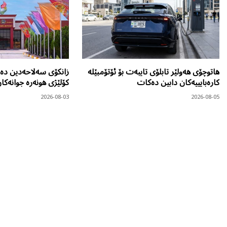
هاتوچۆی هەولێر تابلۆی تایبەت بۆ ئۆتۆمبێلە
زانکۆی سەلاحەدین دەر
کارەبایییەکان دابین دەکات
کۆلێژی هونەرە جوانەکا
2026-08-03
2026-08-05