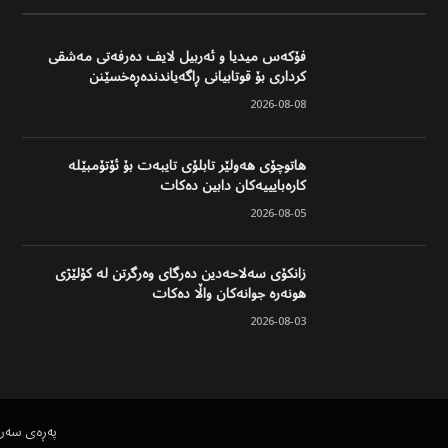
فۆکەس میدیا و ئەربیل لایف دەرفەتی مەشقی
کرداری بۆ قوتابیانی ڕاگەیاندندەڕەخسێنن
2026-08-08
هاتوچۆی هەولێر تابلۆی تایبەت بۆ ئۆتۆمبێلە
کارەبایییەکان دابین دەکات
2026-08-05
زانکۆی سەلاحەدین دەرگای وەرگرتن لە کۆلێژی
هونەرە جوانەکان واڵا دەکات
2026-08-03
پەڕەی سەر