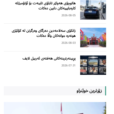
هاتوچۆی هەولێر تابلۆی تایبەت بۆ ئۆتۆمبێلە
کارەبایییەکان دابین دەکات
2026-08-05
زانکۆی سەلاحەدین دەرگای وەرگرتن لە کۆلێژی
هونەرە جوانەکان واڵا دەکات
2026-08-03
پڕبینەرترینەکانی هەفتەی ئەربیل لایف
2026-07-31
زۆرترین خوێنراو