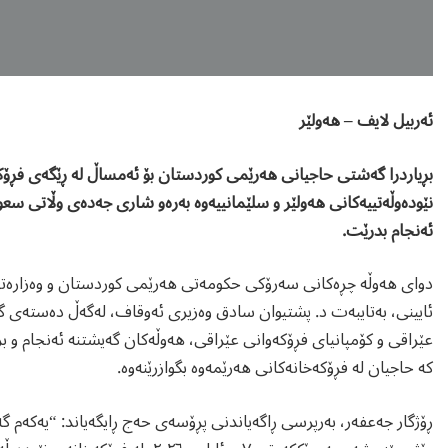
ئەربیل لایف – هەولێر
بڕیاردرا گەشتی حاجیانی هەرێمی کوردستان بۆ ئەمساڵ لە ڕێگەی فڕۆک
نێودەوڵەتییەکانی هەولێر و سلێمانییەوە بەرەو شاری جەدەی وڵاتی سعو
ئەنجام بدرێت.
دوای هەوڵە چڕەکانی سەرۆکی حکومەتی هەرێمی کوردستان و وەزارەتی
ئایینی، بەتایبەت د. پشتیوان سادق وەزیری ئەوقاف، لەگەڵ دەستەی
عێراقی و کۆمپانیای فڕۆکەوانی عێراقی، هەوڵەکان گەیشتنە ئەنجام و بڕی
کە حاجیان لە فڕۆکەخانەکانی هەرێمەوە بگوازرێنەوە.
ڕۆژگار جەعفەر، بەرپرسی ڕاگەیاندنی پڕۆسەی حەج ڕایگەیاند: “یەکەم 