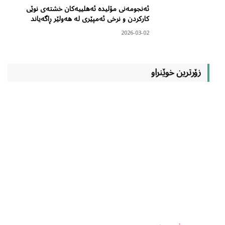
ئەنجومەنی مۆلیدە ئەهلییەکان خشتەی نوێی
کارکردن و نرخی ئەمپێری لە هەولێر ڕاگەیاند
2026-03-02
زۆرترین خوێنراو