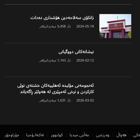
زانکۆی سەلاحەدین هۆشداری دەدات
2024-05-18
5,458
سەردانیکەر
نیشانەکانی دووگیانی
2024-02-12
1,743
سەردانیکەر
ئەنجومەنی مۆلیدە ئەهلییەکان خشتەی نوێی
کارکردن و نرخی ئەمپێری لە هەولێر ڕاگەیاند
2026-03-02
1,631
سەردانیکەر
ەکی
هەواڵ
وەرزشی
مەڵتی میدیا
کولتوور
تەکنەلۆجیا
جۆراوجۆر