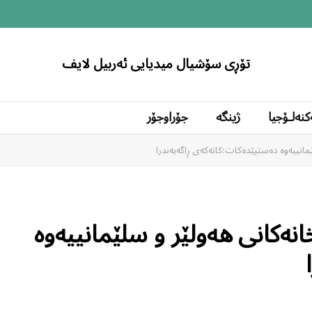
تۆڕی سۆشیال میدیایی ئەربیل لایف
کنەلۆجیا
ژینگە
جۆراوجۆر
مانییەوە دەستپێدەکات؛کاتەکەی ڕاگەیەندرا
نەکانی هەولێر و سلێمانییەوە