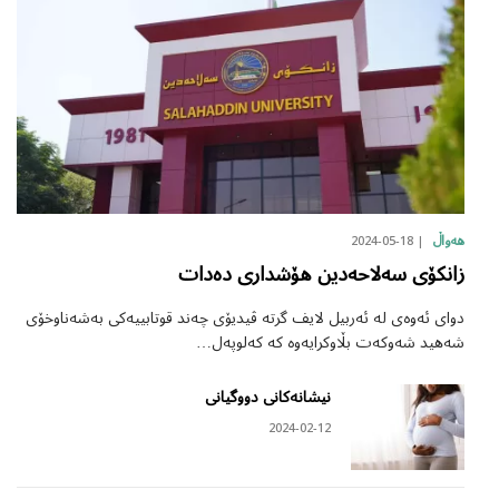
2024-05-18
هەواڵ
زانکۆی سەلاحەدین هۆشداری دەدات
دوای ئەوەی لە ئەربیل لایف گرتە ڤیدیۆی چەند قوتابییەکی بەشەناوخۆی
شەهید شەوکەت بڵاوکرایەوە کە کەلوپەل…
نیشانەکانی دووگیانی
2024-02-12