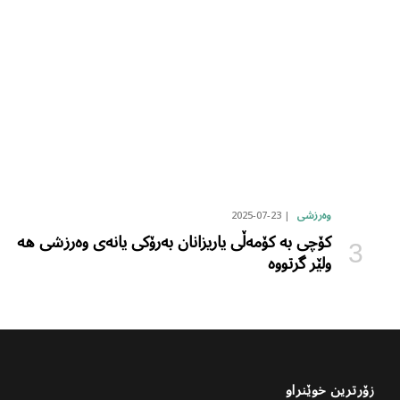
2025-07-23
وەرزشی
کۆچی بە کۆمەڵی یاریزانان بەرۆکی یانەی وەرزشی هە
ولێر گرتووە
زۆرترین خوێنراو