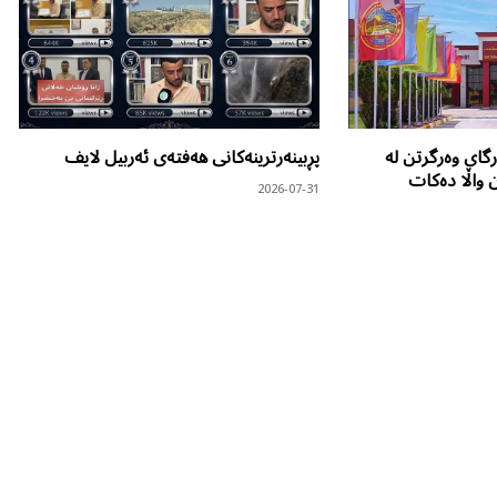
گای وەرگرتن لە
پڕبینەرترینەکانی هەفتەی ئەربیل لایف
ن واڵا دەکات
2026-07-31