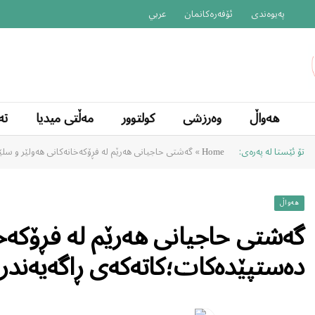
پەیوەندی
ئۆفەرەکانمان
عربي
هەواڵ
وەرزشی
کولتوور
مەڵتی میدیا
تە
تۆ ئێستا لە پەرەی:
»
گەشتی حاجیانی هەرێم لە فڕۆکەخانەکانی هەولێر و سلێ
Home
هەواڵ
گەشتی حاجیانی هەرێم لە فڕۆکەخا
دەستپێدەکات؛کاتەکەی ڕاگەیەندرا