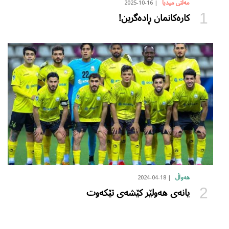
2025-10-16
مەڵتی میدیا
کارەکانمان ڕادەگرین!
2024-04-18
هەواڵ
یانەی هەولێر کێشەی تێکەوت