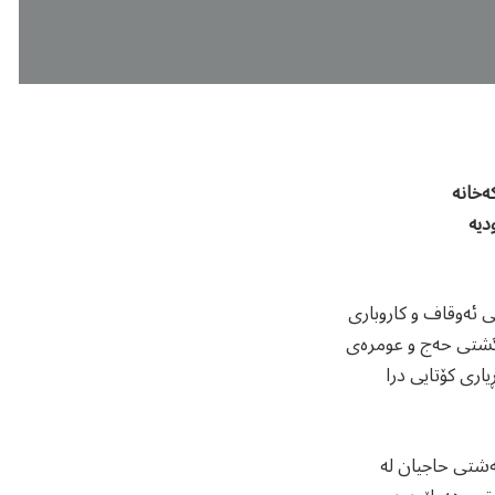
ەخانە
دیە
 ئەوقاف و کاروباری
 گشتی حەج و عومرەی
اری کۆتایی درا
گەشتی حاجیان لە