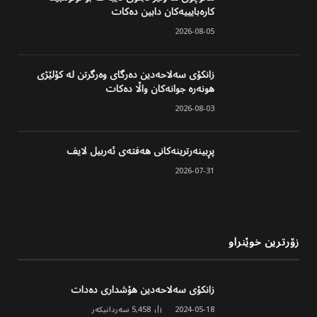
کارەبایییەکان دابین دەکات
2026-08-05
زانکۆی سەلاحەدین دەرگای وەرگرتن لە کۆلێژی
هونەرە جوانەکان واڵا دەکات
2026-08-03
پڕبینەرترینەکانی هەفتەی ئەربیل لایف
2026-07-31
زۆرترین خوێنراو
زانکۆی سەلاحەدین هۆشداری دەدات
2024-05-18
5,458
سەردانیکەر