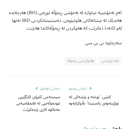
ئەم نەخۆشییە جیاوازە لە نەخۆشی ڕیخۆڵە توڕەیی (IBS) هەرچەندە
هەندێک لە نیشانەکانی هاوشێوەن. دەستنیشانکردنی IBD تەنها
لەو کاتەدا دەکرێت کە هەوکردن لە ڕیخۆڵەکاندا هەبێت.
سەرچاوە: بی بی سی
تەندروستی
هەوکردنی ریخۆڵە
بابەتی پێشوو
بابەتی داهاتوو
کتێبی ‘پوختە و پێشەکی لە
سیستەمی ئایزۆی کارگێریی
توێژینەوەی زانستیدا’ بڵاوکرایەوە
نێودەوڵەتیی لە قایمقامیەتی
عەنکاوە کاری پێدەکرێت