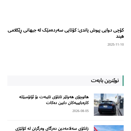
کۆچی دوایی پیوش پاندی: کۆتایی سەردەمێک لە جیهانی ڕێکلامی
هیند
2025-11-10
نوێترین بابەت
هاتوچۆی هەولێر تابلۆی تایبەت بۆ ئۆتۆمبێلە
کارەبایییەکان دابین دەکات
2026-08-05
زانکۆی سەلاحەدین دەرگای وەرگرتن لە کۆلێژی