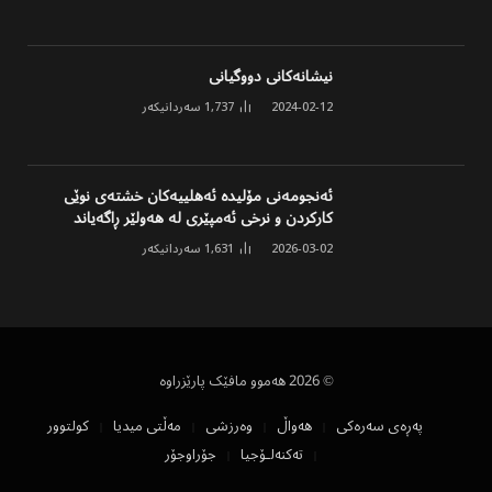
نیشانەکانی دووگیانی
2024-02-12
1,737
سەردانیکەر
ئەنجومەنی مۆلیدە ئەهلییەکان خشتەی نوێی
کارکردن و نرخی ئەمپێری لە هەولێر ڕاگەیاند
2026-03-02
1,631
سەردانیکەر
© 2026 هەموو مافێک پارێزراوە
پەڕەی سەرەکی
هەواڵ
وەرزشی
مەڵتی میدیا
کولتوور
تەکنەلۆجیا
جۆراوجۆر