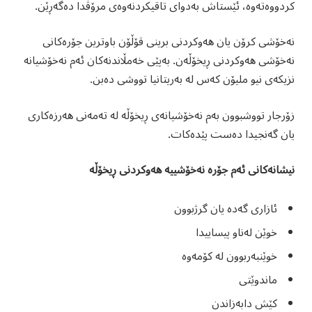
کردووەتەوە، ئێستاش بەدوای تاقیکردنەوەی مرۆڤدا دەگەڕێن.
نەخۆشی کرۆن یان هەوکردنی برینی قۆڵۆن باوترین جۆرەکانی
نەخۆشی هەوکردنی ڕیخۆڵەن. بەپێی خەمڵاندنەکان ئەم نەخۆشیانە
نزیکەی نیو ملیۆن کەس لە بەریتانیا تووشی دەبن.
زۆرجار تووشبوون بەم نەخۆشیانەی ڕیخۆڵە لە تەمەنی هەرزەکاری
یان گەنجیدا دەست پێدەکات.
نیشانەکانی ئەم جۆرە نەخۆشییە هەوکردنی ڕیخۆڵە
ئازاری گەدە یان گرژبوون
خوێن لەناو پیساییدا
خوێنبەربوون لە کۆمەوە
ماندوێتی
کێش دابەزاندن