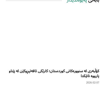
بابەتی
پەیوەندیدار
کۆڵبەری لە سنوورەکانی کوردستان؛ کارێکی تاقەتپڕوکێن لە پێناو
پارووە نانێکدا
2026-02-07