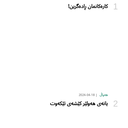
کارەکانمان ڕادەگرین!
2024-04-18
هەواڵ
یانەی هەولێر کێشەی تێکەوت