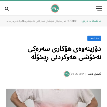
تۆ ئێستا لە پەرەی:
»
دۆزینەوەی هۆکاری سەرەکی نەخۆشی هەوکردنی ڕیخۆڵە
Home
جۆراوجۆر
دۆزینەوەی هۆکاری سەرەکی
نەخۆشی هەوکردنی ڕیخۆڵە
2024-06-09
ئەربیل لایف