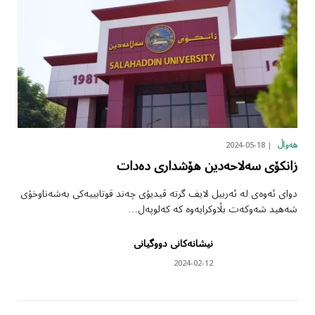
2024-05-18
هەواڵ
زانکۆی سەلاحەدین هۆشداری دەدات
دوای ئەوەی لە ئەربیل لایف گرتە ڤیدیۆی چەند قوتابییەکی بەشەناوخۆی
شەهید شەوکەت بڵاوکرایەوە کە کەلوپەل…
نیشانەکانی دووگیانی
2024-02-12