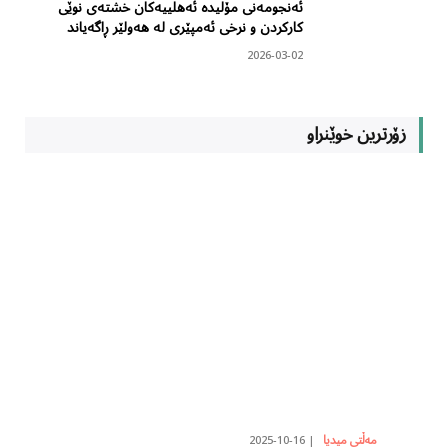
ئەنجومەنی مۆلیدە ئەهلییەکان خشتەی نوێی
کارکردن و نرخی ئەمپێری لە هەولێر ڕاگەیاند
2026-03-02
زۆرترین خوێنراو
2025-10-16
مەڵتی میدیا