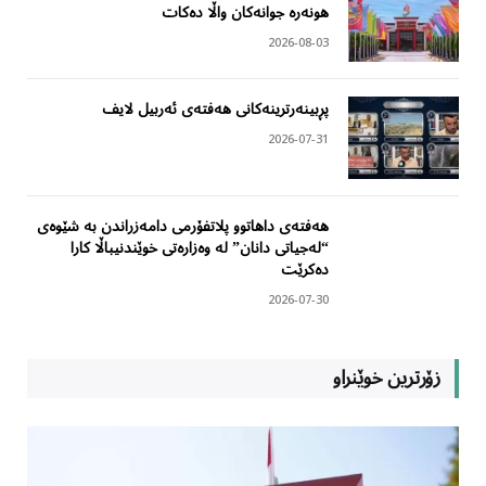
هونەرە جوانەکان واڵا دەکات
2026-08-03
پڕبینەرترینەکانی هەفتەی ئەربیل لایف
2026-07-31
هەفتەی داهاتوو پلاتفۆرمی دامەزراندن بە شێوەی
“لەجیاتی دانان” لە وەزارەتی خوێندنیباڵا کارا
دەکرێت
2026-07-30
زۆرترین خوێنراو