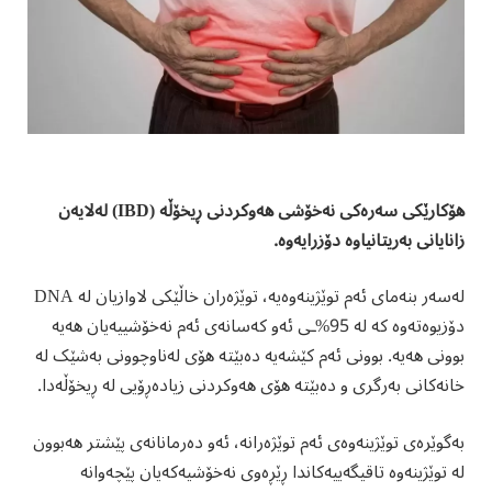
هۆکارێکی سەرەکی نەخۆشی هەوکردنی ڕیخۆڵە (
IBD
) لەلایەن
زانایانی بەریتانیاوە دۆزرایەوە.
لەسەر بنەمای ئەم توێژینەوەیە، توێژەران خاڵێکی لاوازیان لە DNA
دۆزیوەتەوە کە لە 95%ـی ئەو کەسانەی ئەم نەخۆشییەیان هەیە
بوونی هەیە. بوونی ئەم کێشەیە دەبێتە هۆی لەناوچوونی بەشێک لە
خانەکانی بەرگری و دەبێتە هۆی هەوکردنی زیادەڕۆیی لە ڕیخۆڵەدا.
بەگوێرەی توێژینەوەی ئەم توێژەرانە، ئەو دەرمانانەی پێشتر هەبوون
لە توێژینەوە تاقیگەییەکاندا ڕێڕەوی نەخۆشیەکەیان پێچەوانە