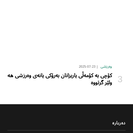
2025-07-23
وەرزشی
کۆچی بە کۆمەڵی یاریزانان بەرۆکی یانەی وەرزشی هە
ولێر گرتووە
دەربارە