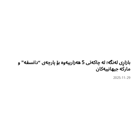
بازاڕی لەنگە؛ لە چاکەتی 5 هەزارییەوە بۆ پارچەی “دانسقە” و
مارکە جیهانییەکان
2025-11-29