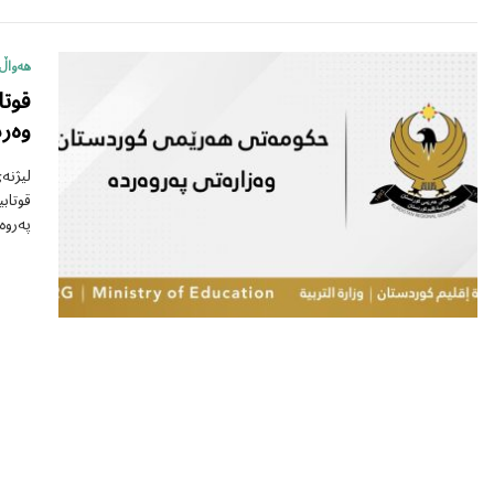
هەواڵ
قوتا
وەر
پەروە