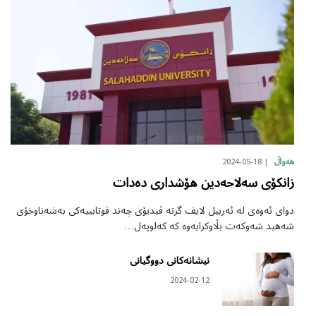
2024-05-18
هەواڵ
زانکۆی سەلاحەدین هۆشداری دەدات
دوای ئەوەی لە ئەربیل لایف گرتە ڤیدیۆی چەند قوتابییەکی بەشەناوخۆی
شەهید شەوکەت بڵاوکرایەوە کە کەلوپەل…
نیشانەکانی دووگیانی
2024-02-12