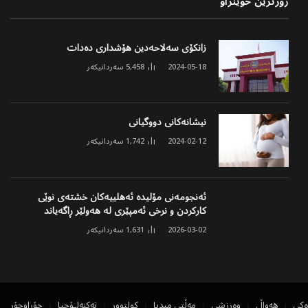
زۆرترین خوێنراو
زانکۆی سەلاحەدین هۆشداری دەدات
2024-05-18
5,458
سەردانیکەر
نیشانەکانی دووگیانی
2024-02-12
1,742
سەردانیکەر
ئەنجومەنی مۆلیدە ئەهلییەکان خشتەی نوێی
کارکردن و نرخی ئەمپێری لە هەولێر ڕاگەیاند
2026-03-02
1,631
سەردانیکەر
ەکی
هەواڵ
وەرزشی
مەڵتی میدیا
کولتوور
تەکنەلۆجیا
جۆراوجۆر