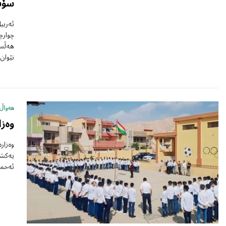
سۆشی
ئەربی
چوارچ
هەڵسە
نێوان
هەواڵ
وەزا
وەزار
یەکشە
ئەحمە