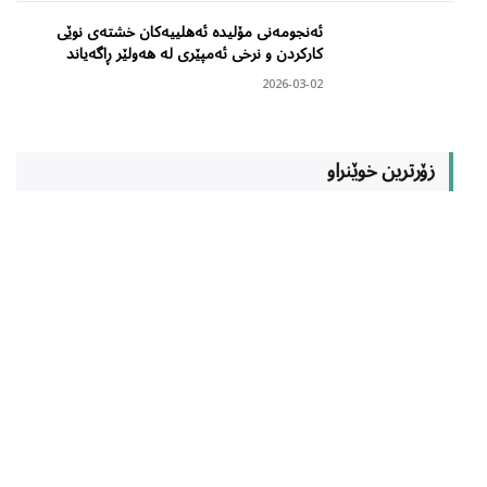
ئەنجومەنی مۆلیدە ئەهلییەکان خشتەی نوێی
کارکردن و نرخی ئەمپێری لە هەولێر ڕاگەیاند
2026-03-02
زۆرترین خوێنراو