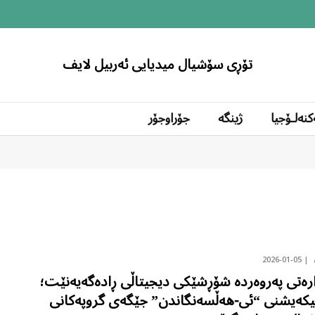
تۆڕی سۆشیال میدیایی ئەربیل لایف
کنەلۆجیا
ژینگە
جۆراوجۆر
2026-01-05
رەتی پەروەردە شۆڕشێکی دیجیتاڵی ڕادەگەیەنێت؛
یکەیشنی “ئی-هەڵسەنگاندن” جێگەی گروپەکانی