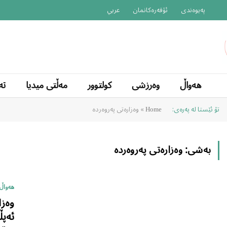
پەیوەندی
ئۆفەرەکانمان
عربي
هەواڵ
وەرزشی
کولتوور
مەڵتی میدیا
تە
تۆ ئێستا لە پەرەی:
»
وەزارەتی پەروەردە
Home
بەشی:
وەزارەتی پەروەردە
هەواڵ
وەزا
ئەپڵ