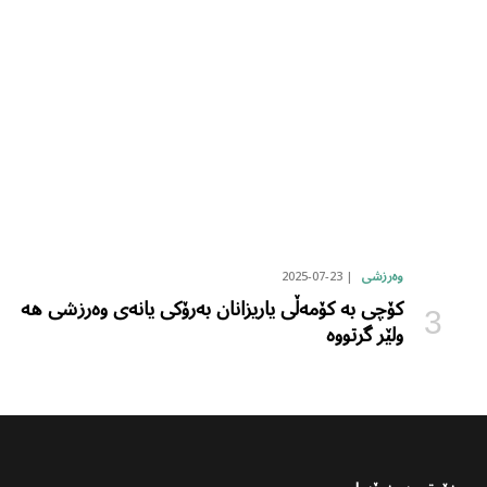
2025-07-23
وەرزشی
کۆچی بە کۆمەڵی یاریزانان بەرۆکی یانەی وەرزشی هە
ولێر گرتووە