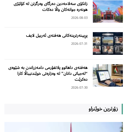
زانکۆی سەلاحەدین دەرگای وەرگرتن لە کۆلێژی
هونەرە جوانەکان واڵا دەکات
2026-08-03
پڕبینەرترینەکانی هەفتەی ئەربیل لایف
2026-07-31
هەفتەی داهاتوو پلاتفۆرمی دامەزراندن بە شێوەی
“لەجیاتی دانان” لە وەزارەتی خوێندنیباڵا کارا
دەکرێت
2026-07-30
زۆرترین خوێنراو