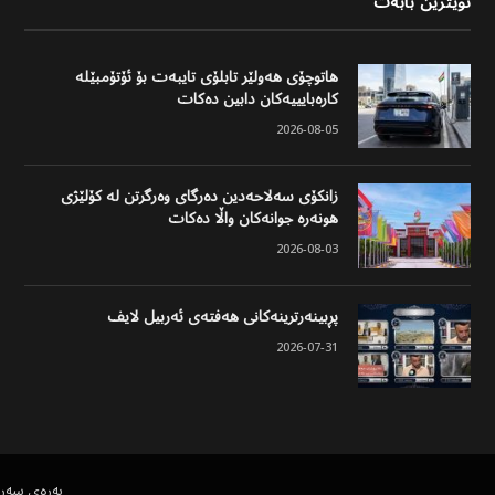
نوێترین بابەت
هاتوچۆی هەولێر تابلۆی تایبەت بۆ ئۆتۆمبێلە
کارەبایییەکان دابین دەکات
2026-08-05
زانکۆی سەلاحەدین دەرگای وەرگرتن لە کۆلێژی
هونەرە جوانەکان واڵا دەکات
2026-08-03
پڕبینەرترینەکانی هەفتەی ئەربیل لایف
2026-07-31
پەڕەی سەر