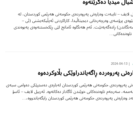
ال میدیا دەگرێتەوە
ل لایف – تایبەت وەزارەتی پەروەردەی حکومەتی هەرێمی کوردستان، لە
ێوەی پرۆسەی وەرچەرخانی دیجیتاڵیدا، کاراکردنی ئەپڵیکەیشنی (ئی –
نگاندن) ڕادەگەیەنێت. ئەم هەنگاوە ئامانج لێی ڕێکخستنەوەی پەیوەندی
 ناوەندەکانی…
2024-04-13
رەتی پەروەردە ڕاگەیاندراوێکی بڵاوکردەوە
ەتی پەروەردەی حکومەتی هەرێمی کوردستان لەبارەی دەستپێکی دەوامی سبەی
ممە، سەرجەم ناوەندەکانی خوێندن ئاگادار دەکاتەوە. ئەربیل لایف – ئاسۆ
د وەزارەتی پەروەردەی حکومەتی هەرێمی کوردستان رایگەیاندووە،…