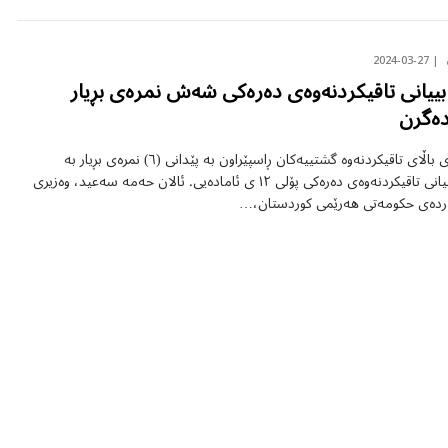
2024-03-27
بییانی تاقیکردنەوەی دەرەکی شەش نمرەی بڕیار
دەگرن
لیژنەی باڵای تاقیکردنەوە گشتییەکان ڕاسپێراون بە پێدانی (٦) نمرەی بڕیار بە
قوتابییانی تاقیکردنەوەی دەرەکی پۆلی ١٢ ی ئامادەیی. ئالان حەمە سەعید، وەزیری
ردەی حکومەتی هەرێمی کوردستان،…