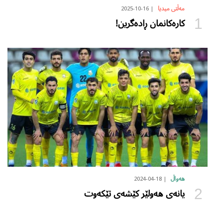
2025-10-16
مەڵتی میدیا
کارەکانمان ڕادەگرین!
2024-04-18
هەواڵ
یانەی هەولێر کێشەی تێکەوت